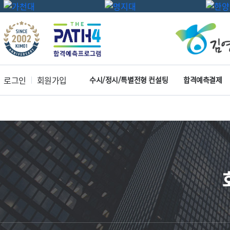
로그인
회원가입
수시/정시/특별전형 컨설팅
합격예측결제