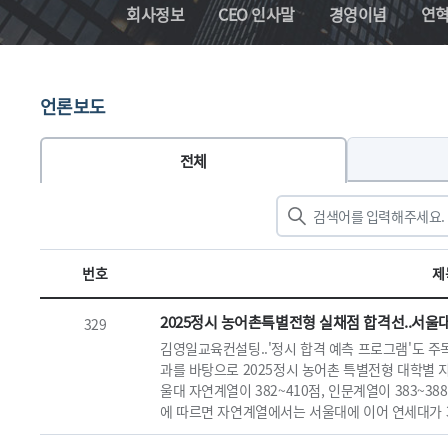
회사정보
CEO 인사말
경영이념
연
언론보도
전체
번호
제
2025정시 농어촌특별전형 실채점 합격선..서울대 자연
329
김영일교육컨설팅..'정시 합격 예측 프로그램'도 주
과를 바탕으로 2025정시 농어촌 특별전형 대학별 
울대 자연계열이 382~410점, 인문계열이 383~
에 따르면 자연계열에서는 서울대에 이어 연세대가 379~