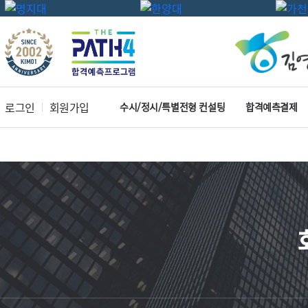
로그인
회원가입
수시/정시/특별전형 컨설팅
합격예측결제