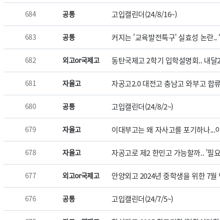
684
공통
고입캘린더(24/8/16~)
683
공통
커지는 '교육발전특구' 실효성 논란..
682
외고or국제고
동탄국제고 2학기 입학설명회.. 내달25
681
자율고
자공고2.0 대전고 충남고 와부고 합류 ‘8
680
공통
고입캘린더(24/8/2~)
679
자율고
이대부고는 왜 자사고를 포기하나...
678
자율고
자공고로 제2 한민고 가능할까.. '필
677
외고or국제고
안양외고 2024년 중학생을 위한 7월 멘토
676
공통
고입캘린더(24/7/5~)