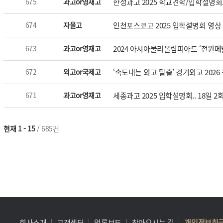
675
과고or영재고
한성과고 2025 학교견학/입학설명회..
674
자율고
인천포스코고 2025 입학설명회 영상 
673
과고or영재고
2024 아시아물리올림피아드 ‘전원메달’
672
외고or국제고
‘속도내는 외고 탈출’ 경기외고 2026
671
과고or영재고
세종과고 2025 입학설명회.. 18일 2회
현재 1 - 15
/ 685건
회사소개
고객센터
언론보도
찾아오시는 길
개인정보취