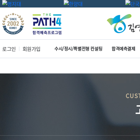
로그인
회원가입
수시/정시/특별전형 컨설팅
합격예측결제
CUS