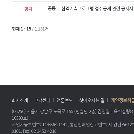
공통
합격예측프로그램 점수공개 관련 공지사항
공지
현재 1 - 15
/ 1,181건
회사소개
고객센터
언론보도
찾아오시는 길
개인정보취
(06256) 서울시 강남구 도곡로 155 (명빌딩 2층) 김영일교육컨설
10393호),
사업자등록번호: 114-86-21142, 통신판매업신고번호: 제 강남-5612호, 
0101, Fax: 02-3452-4218