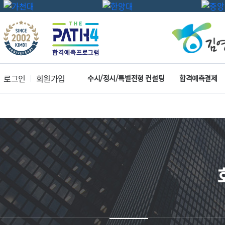
로그인
회원가입
수시/정시/특별전형 컨설팅
합격예측결제