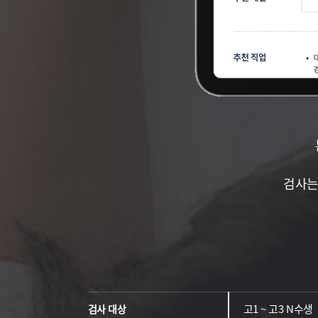
검사는
고1 ~ 고3 N수생
검사 대상