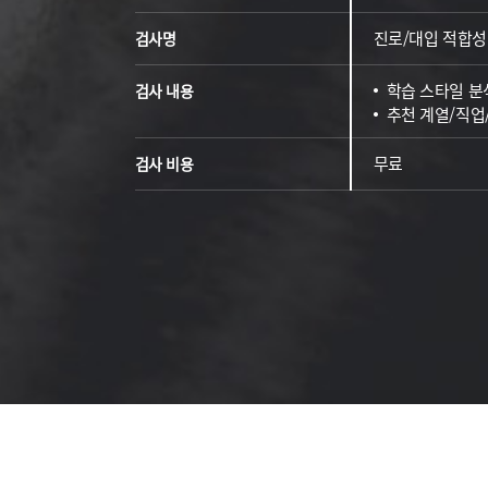
진로/대입 적합성
검사명
학습 스타일 분
검사 내용
추천 계열/직업
무료
검사 비용
진단검사 진행
회사소개
고객센터
언론보도
찾아오시는 길
개인정보취급방침