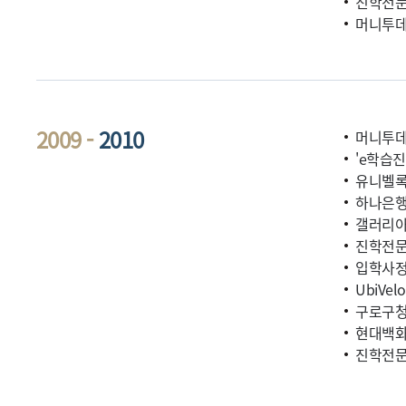
진학전문
머니투데
2009 -
2010
머니투데
'e학습진
유니벨록
하나은행
갤러리아
진학전문 
입학사정
UbiVe
구로구청
현대백화
진학전문