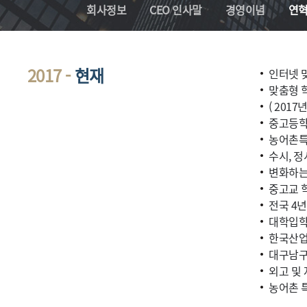
회사정보
CEO 인사말
경영이념
연
2017 -
현재
인터넷 맞
맞춤형 학
( 201
중고등학
농어촌특별
수시, 정
변화하는 
중고교 학
전국 4년
대학입학처
한국산업
대구남구
외고 및 
농어촌 특