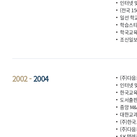
인터넷 
(전국 1
일선 학
학습스타
학국교육
조신일보
2002 -
2004
(주)다음
인터넷 
한국교육
도서출판 
중앙 M&
대한교과
(주)한
(주)다
SK 텔레