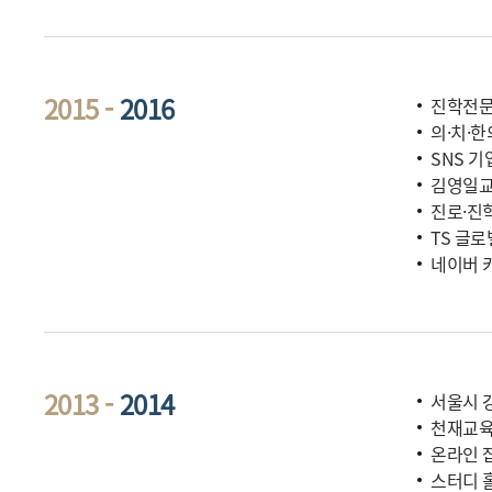
2015 -
2016
진학전문
의·치·한
SNS 기
김영일교
진로·진
TS 글로
네이버 카
2013 -
2014
서울시 
천재교육
온라인 잡
스터디 