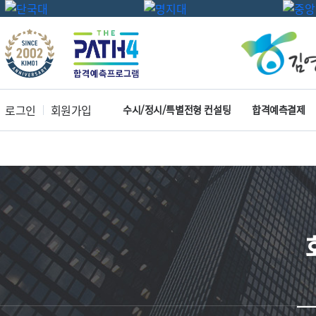
로그인
회원가입
수시/정시/특별전형 컨설팅
합격예측결제