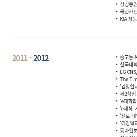
삼성증권
국민카드
KIA 자
2011 -
2012
중고등 
한국대학
LG CN
The T
'김영일
제2창업 
'e대학합
'e대학'
'진로-대
'김영일
동아일보(