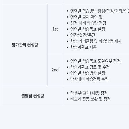
영역별 학습방법 점검(학원/과외/인강
영역별 교재 확인 및
성적 대비 학습량 점검
1st
영역별 학습목표 설정
연간/월간/주간
학습 커리큘럼 및 학습방법 제시
평가관리 컨설팅
학습계획표 제공
영역별 학습목표 도달여부 점검
학습계획표 검토 및 수정
2nd
영역별 학습방향 설정
방학대비 학습전략 수립
학생부(교과) 내용 점검
출발점 컨설팅
비교과 활동 보완 및 점검