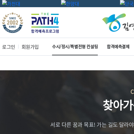
로그인
회원가입
수시/정시/특별전형 컨설팅
합격예측결제
찾아가
서로 다른 꿈과 목표! 가는 길도 달