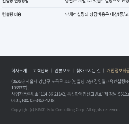
상담은 개별 1:1 맞춤컨설팅으로 진
컨설팅 진행방법
단체컨설팅의 상담비용은 대상(중/고)과
컨설팅 비용
회사소개
고객센터
언론보도
찾아오시는 길
개인정보취
(06256) 서울시 강남구 도곡로 155 (명빌딩 2층) 김영일교육컨설
10393호),
사업자등록번호: 114-86-21142, 통신판매업신고번호: 제 강남-5612호, 
0101, Fax: 02-3452-4218
Copyright (c) KIM01 Edu Consulting Corp. All rights reserved.