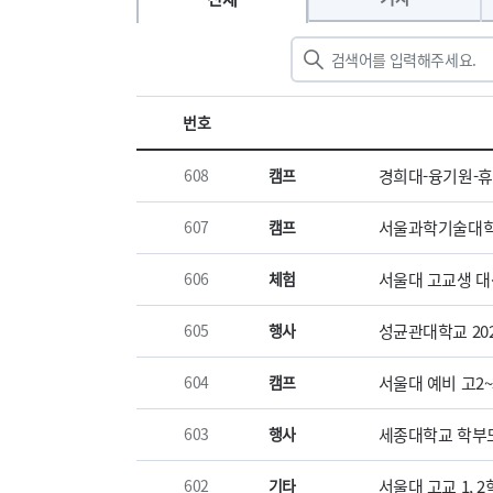
번호
608
캠프
경희대-융기원-휴닛
607
캠프
서울과학기술대학
606
체험
서울대 고교생 대상
605
행사
성균관대학교 20
604
캠프
서울대 예비 고2~3
603
행사
세종대학교 학부모
602
기타
서울대 고교 1, 2