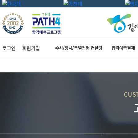
로그인
회원가입
수시/정시/특별전형 컨설팅
합격예측결제
CUS