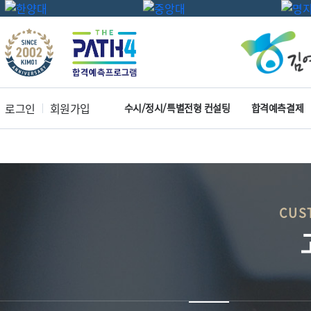
로그인
회원가입
수시/정시/특별전형 컨설팅
합격예측결제
CUS