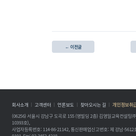
← 이전글
회사소개
고객센터
언론보도
찾아오시는 길
개인정보취
(06256) 서울시 강남구 도곡로 155 (명빌딩 2층) 김영일교육컨설
10393호),
사업자등록번호: 114-86-21142, 통신판매업신고번호: 제 강남-5612호, 
0101, Fax: 02-3452-4218